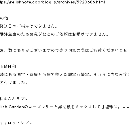
tps://relishnote.doorblog.jp/archives/5920686.html
の他
発送日のご指定はできません。
受注生産のためお急ぎなどのご依頼はお受けできません。
お、数に限りがございますので売り切れの際はご容赦くださいませ
︎山崎日和
崎にある国宝・待庵と油座で栄えた離宮八幡宮。それらにちなみ宇
名付けました。
︎れんこんサブレ
elish Gardenのローズマリーと黒胡椒をミックスして甘塩味に
︎キャロットサブレ