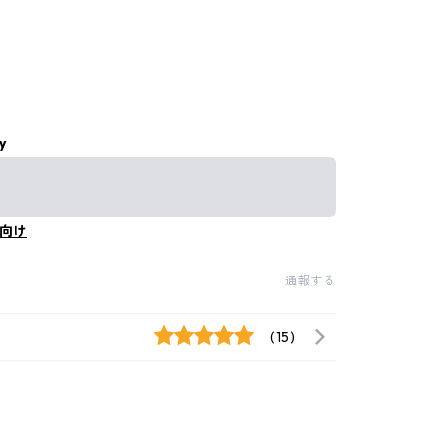
y
向け
通報する
(15)