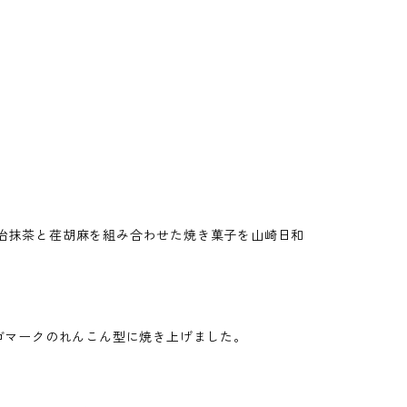
。
治抹茶と荏胡麻を組み合わせた焼き菓子を山崎日和
。ロゴマークのれんこん型に焼き上げました。