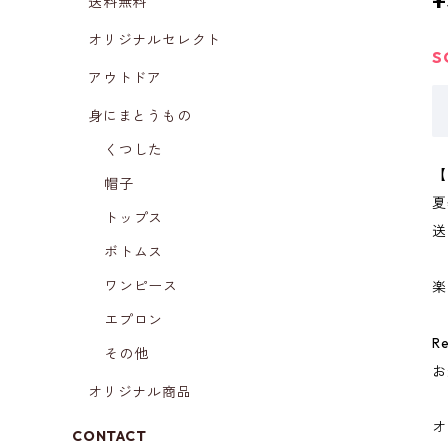
¥
送料無料
オリジナルセレクト
S
アウトドア
身にまとうもの
くつした
【
帽子
夏
トップス
送
ボトムス
ワンピース
楽
エプロン
R
その他
お
オリジナル商品
オ
CONTACT