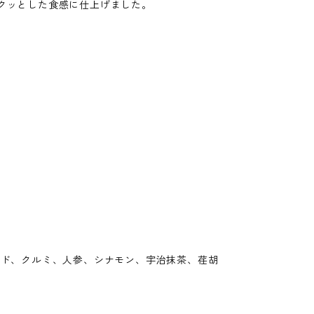
クッとした食感に仕上げました。
。
。
ンド、クルミ、人参、シナモン、宇治抹茶、荏胡