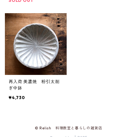
SOLD OUT
再入荷 美濃焼 粉引太削
ぎ中鉢
¥4,730
© Relish 料理教室と暮らしの雑貨店