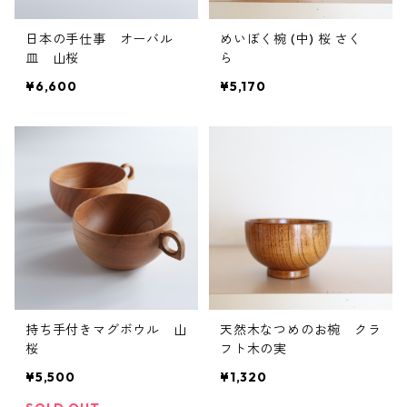
日本の手仕事 オーバル
めいぼく椀 (中) 桜 さく
皿 山桜
ら
¥6,600
¥5,170
持ち手付きマグボウル 山
天然木なつめのお椀 クラ
桜
フト木の実
¥5,500
¥1,320