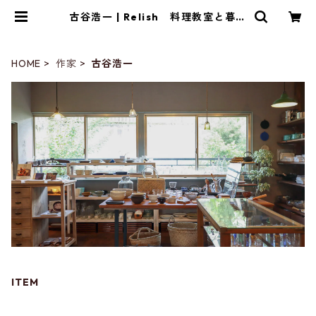
古谷浩一 | Relish 料理教室と暮ら
しの雑貨店
HOME
作家
古谷浩一
ITEM