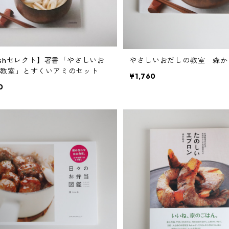
lishセレクト】著書「やさしいお
やさしいおだしの教室 森か
の教室」とすくいアミのセット
¥1,760
0