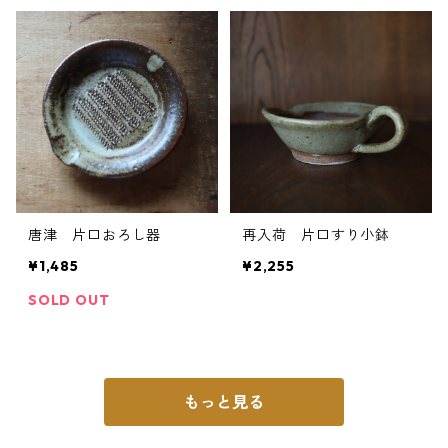
唐津 片口おろし器
再入荷 片口すり小鉢
¥1,485
¥2,255
SOLD OUT
もっと見る