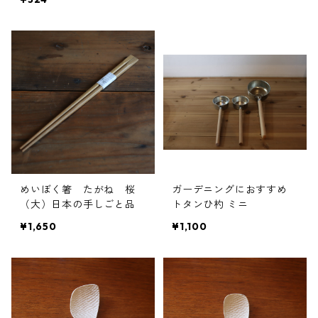
めいぼく箸 たがね 桜
ガーデニングにおすすめ
（大）日本の手しごと品
トタンひ杓 ミニ
¥1,650
¥1,100