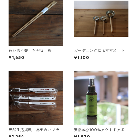
めいぼく箸 たがね 桜
ガーデニングにおすすめ ト
（大）日本の手しごと品
タンひ杓 ミニ
¥1,650
¥1,100
天然生活掲載 馬毛のハブラ
天然成分100％アウトドアボデ
シ 3本セット
ィスプレー 100ｍｌ 携帯用
¥1,254
¥1,870