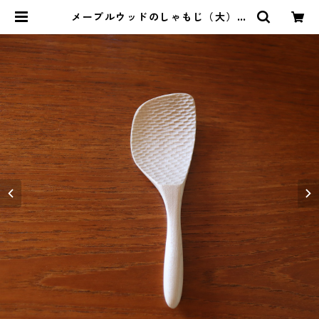
メープルウッドのしゃもじ（大）ク
ラフト木の実 | Relish 料理教室と
暮らしの雑貨店