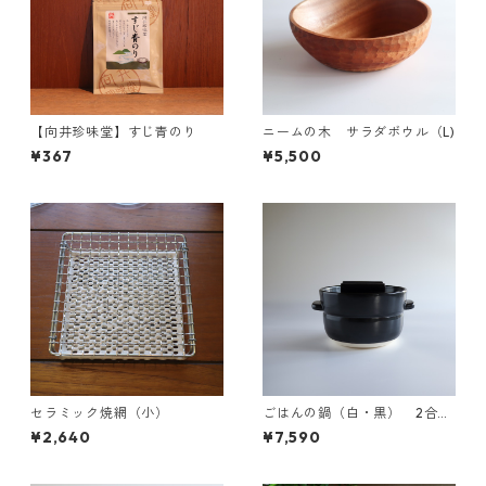
【向井珍味堂】すじ青のり
ニームの木 サラダボウル（L)
¥367
¥5,500
セラミック焼網（小）
ごはんの鍋（白・黒） 2合炊
き かもしか道具店
¥2,640
¥7,590