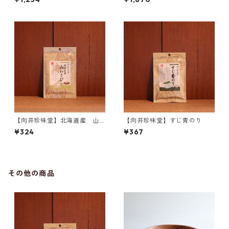
に
【向井珍味堂】北海道産 山
【向井珍味堂】すじ青のり
わさび
¥324
¥367
その他の商品