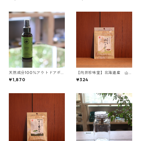
天然成分100％アウトドアボデ
【向井珍味堂】北海道産 山
ィスプレー 100ｍｌ 携帯用
わさび
¥1,870
¥324
に