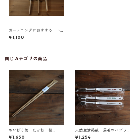
ガーデニングにおすすめ ト
タンひ杓 ミニ
¥1,100
同じカテゴリの商品
めいぼく箸 たがね 桜
天然生活掲載 馬毛のハブラ
（大）日本の手しごと品
シ 3本セット
¥1,650
¥1,254