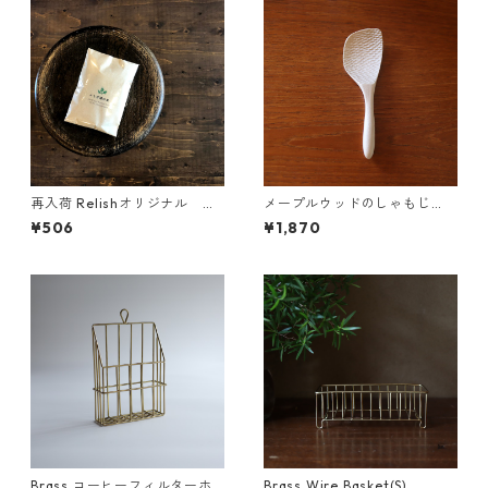
再入荷 Relishオリジナル や
メープルウッドのしゃもじ
さしい香り よもぎ湯の素
（大）クラフト木の実
¥506
¥1,870
ミニパック
Brass コーヒーフィルターホ
Brass Wire Basket(S)