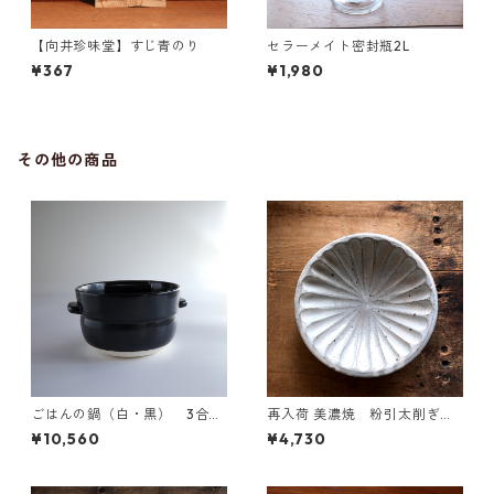
【向井珍味堂】すじ青のり
セラーメイト密封瓶2L
¥367
¥1,980
その他の商品
ごはんの鍋（白・黒） 3合炊
再入荷 美濃焼 粉引太削ぎ中
き かもしか道具店
鉢
¥10,560
¥4,730