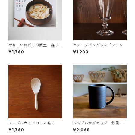
やさしいおだしの教室 森か
ロナ ワイングラス「フラン
おる著
ス」 8オンス
¥1,760
¥1,980
メープルウッドのしゃもじ
シンプルマグカップ 鉄黒
（小）クラフト木の実
【美濃焼】
¥1,760
¥2,068