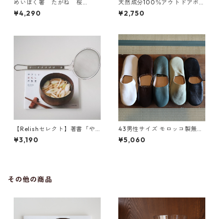
めいぼく箸 たがね 桜
天然成分100％アウトドアボデ
（大）と箸箱のセット
ィスプレー 200ml 詰め替え
¥4,290
¥2,750
用
【Relishセレクト】著書「や
43男性サイズ モロッコ製無地
さしいおだしの教室」とすく
バブーシュ
¥3,190
¥5,060
いアミのセット
その他の商品