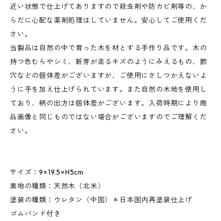
近い状態で仕上げてありますので殺虫剤や防カビ剤等の、か
らだに心配な薬剤処理はしていません。安心してご使用くだ
さい。
当製品は自然の中で育った木を材とする手作り品です。木の
持つ色むらやシミ、新芽が走るキズのようにみえるもの、節
穴などの個体差がございますが、ご使用にさしつかえないよ
うに手を加え仕上げられています。また自然の木地を使用し
ており、柄の出方は個体差がございます。入荷時期により商
品画像と同じものではない場合がございますのでご理解くだ
さい。
サイズ：9×19.5×H5cm
素地の種類：天然木（北米）
塗装の種類：ウレタン（中国）＊日本国内再塗装仕上げ
ゴムバンド付き