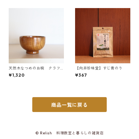
天然木なつめのお椀 クラフ
【向井珍味堂】すじ青のり
ト木の実
¥1,320
¥367
商品一覧に戻る
© Relish 料理教室と暮らしの雑貨店