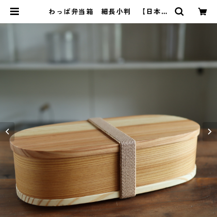
わっぱ弁当箱 細長小判 【日本国
内塗装品】 | Relish 料理教室と暮
らしの雑貨店