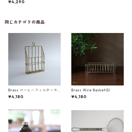
¥4,290
同じカテゴリの商品
Brass コーヒーフィルターホ
Brass Wire Basket(S)
ルダー
¥4,180
¥4,180