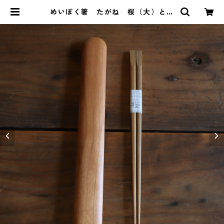
めいぼく箸 たがね 桜（大）と箸
箱のセット | Relish 料理教室と暮
らしの雑貨店