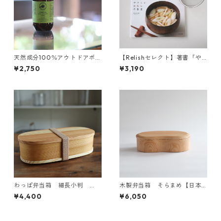
天然成分100％アウトドアボデ
【Relishセレクト】著書「や
ィスプレー 200ml 詰め替え
さしいおだしの教室」とすく
¥2,750
¥3,190
用
いアミのセット
わっぱ弁当箱 細長小判
木製弁当箱 そらまめ【日本
【日本国内塗装品】
国内仕上品】クリア
¥4,400
¥6,050