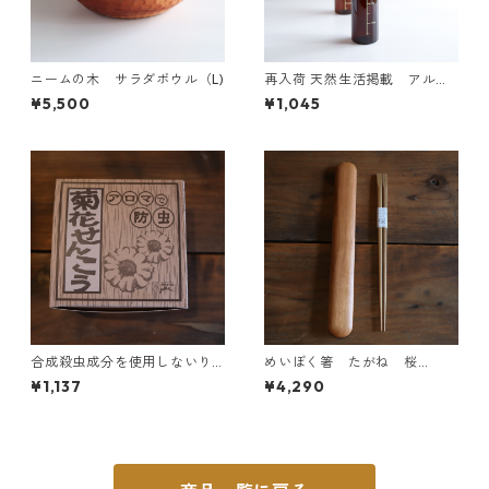
ニームの木 サラダボウル（L)
再入荷 天然生活掲載 アルコ
ールも入れられるスプレーボ
¥5,500
¥1,045
トル（大）
合成殺虫成分を使用しないり
めいぼく箸 たがね 桜
んねしゃさんの菊花せんこう
（大）と箸箱のセット
¥1,137
¥4,290