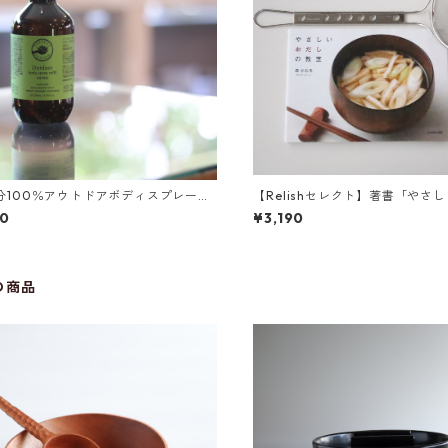
分100％アウトドアボディスプレー
【Relishセレクト】著書「やさ
l 詰め替え用
教室」とすくいアミのセット
50
¥3,190
の商品