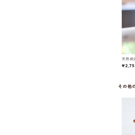
天然成
200m
¥2,7
その他