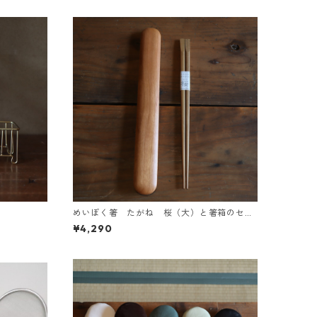
めいぼく箸 たがね 桜（大）と箸箱のセッ
ト
¥4,290