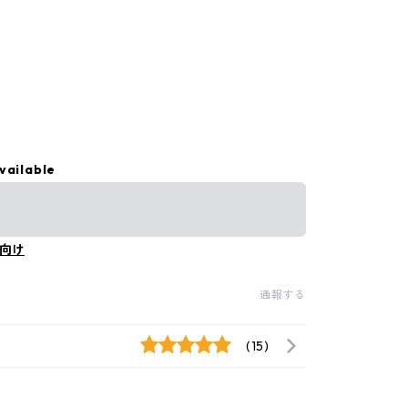
vailable
向け
通報する
(15)