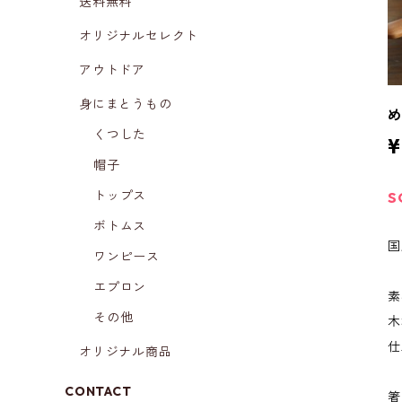
送料無料
オリジナルセレクト
アウトドア
身にまとうもの
くつした
¥
帽子
トップス
S
ボトムス
国
ワンピース
エプロン
素
その他
木
仕
オリジナル商品
CONTACT
箸