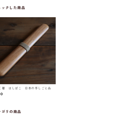
ェックした商品
く箸 はしばこ 日本の手しごと品
40
テゴリの商品