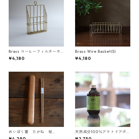
Brass コーヒーフィルターホ
Brass Wire Basket(S)
ルダー
¥4,180
¥4,180
めいぼく箸 たがね 桜
天然成分100％アウトドアボデ
（大）と箸箱のセット
ィスプレー 200ml 詰め替え
¥4,290
¥2,750