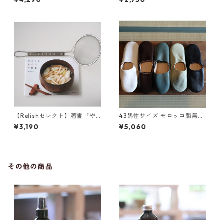
用
【Relishセレクト】著書「や
43男性サイズ モロッコ製無地
さしいおだしの教室」とすく
バブーシュ
¥3,190
¥5,060
いアミのセット
その他の商品