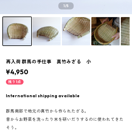
1
/5
再入荷 群馬の手仕事 真竹みざる 小
¥4,950
残り1点
International shipping available
群馬南部で地元の真竹から作られたざる。
昔からお野菜を洗ったり米を研いだりするのに使われてきた
そう。