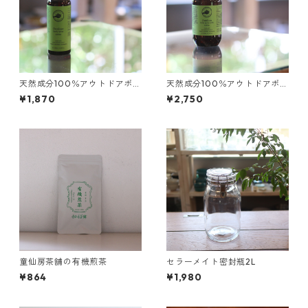
天然成分100％アウトドアボデ
天然成分100％アウトドアボデ
ィスプレー 100ｍｌ 携帯用
ィスプレー 200ml 詰め替え
¥1,870
¥2,750
に
用
童仙房茶舗の有機煎茶
セラーメイト密封瓶2L
¥864
¥1,980