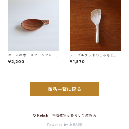
ニームの木 スプーンプレー
メープルウッドのしゃもじ
ト
（大）クラフト木の実
¥2,200
¥1,870
商品一覧に戻る
© Relish 料理教室と暮らしの雑貨店
Powered by