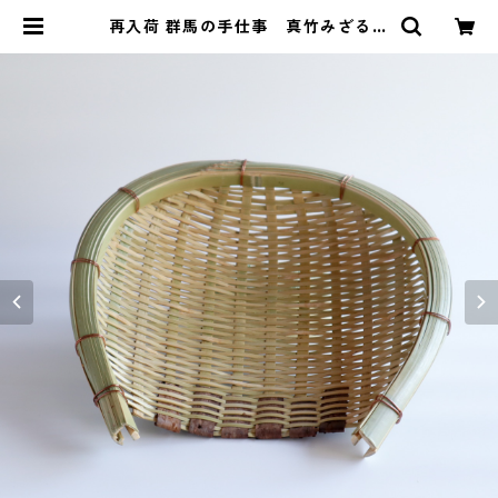
再入荷 群馬の手仕事 真竹みざる
小 | Relish 料理教室と暮らしの雑
貨店