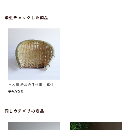
最近チェックした商品
再入荷 群馬の手仕事 真竹み
ざる 小
¥4,950
同じカテゴリの商品