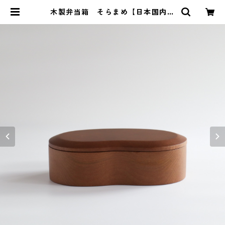
木製弁当箱 そらまめ【日本国内仕
上品】茶 | Relish 料理教室と暮ら
しの雑貨店