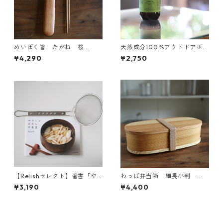
めいぼく箸 たがね 桜
天然成分100％アウトドアボデ
（大）と箸箱のセット
ィスプレー 200ml 詰め替え
¥4,290
¥2,750
用
【Relishセレクト】著書「や
わっぱ弁当箱 細長小判
さしいおだしの教室」とすく
【日本国内塗装品】
¥3,190
¥4,400
いアミのセット