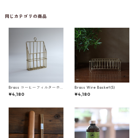
同じカテゴリの商品
Brass コーヒーフィルターホ
Brass Wire Basket(S)
ルダー
¥4,180
¥4,180