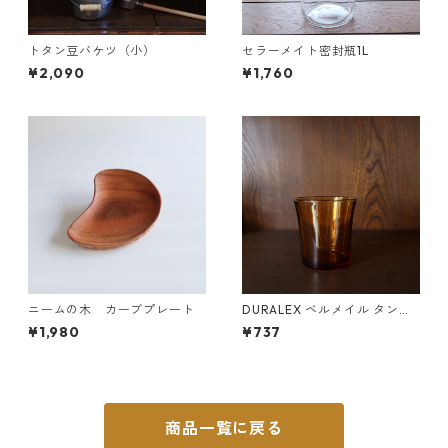
トタン豆バケツ（小）
セラーメイト密封瓶1L
¥2,090
¥1,760
ニームの木 カーブプレート
DURALEX ベルメイル タンブ
ラー 210ml
¥1,980
¥737
商品一覧に戻る