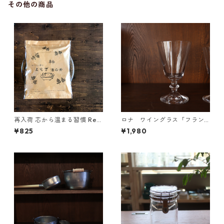
その他の商品
再入荷 芯から温まる習慣 Reli
ロナ ワイングラス「フラン
shオリジナル やさしい香
ス」 8オンス
¥825
¥1,980
り よもぎ湯の素