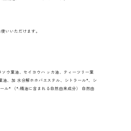
お使いいただけます。
ラソウ葉油、セイヨウハ ッカ油、ティーツリー葉
油、加 水分解ホホバエステル、シトラール*、シ
ール* （*:精油に含まれる自然由来成分） 自然由