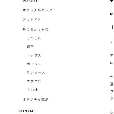
¥
送料無料
オリジナルセレクト
In
アウトドア
【
身にまとうもの
くつした
リ
帽子
トップス
ア
に
ボトムス
ワンピース
さ
エプロン
夏
その他
ロ
り
オリジナル商品
CONTACT
シ