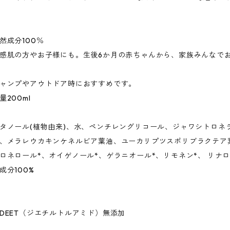
然成分100％
感肌の方やお子様にも。生後6か月の赤ちゃんから、家族みんなで
ャンプやアウトドア時におすすめです。
量200ml
タノール(植物由来)、水、ペンチレングリコール、ジャワシトロネ
、メラレウカキンケネルビア葉油、ユーカリプツスポリブラクテア葉
ロネロール*、オイゲノール*、ゲラニオール*、リモネン*、 リナロ
成分100%
DEET（ジエチルトルアミド）無添加