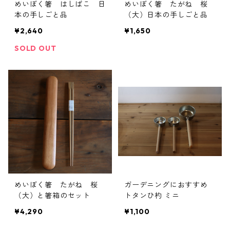
めいぼく箸 はしばこ 日
めいぼく箸 たがね 桜
本の手しごと品
（大）日本の手しごと品
¥2,640
¥1,650
SOLD OUT
めいぼく箸 たがね 桜
ガーデニングにおすすめ
（大）と箸箱のセット
トタンひ杓 ミニ
¥4,290
¥1,100