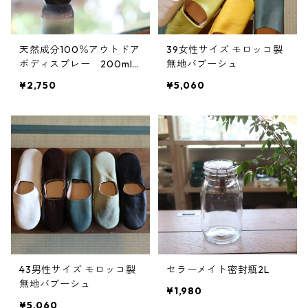
天然成分100％アウトドア
39女性サイズ モロッコ製
ボディスプレー 200ml
無地バブーシュ
詰め替え用
¥2,750
¥5,060
43男性サイズ モロッコ製
セラーメイト密封瓶2L
無地バブーシュ
¥1,980
¥5,060