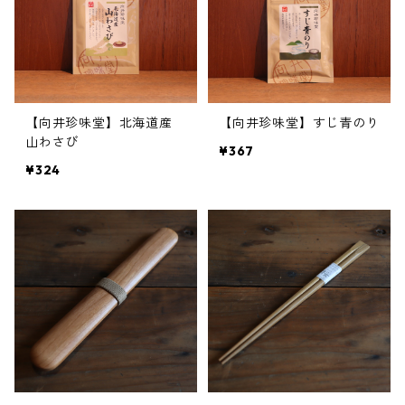
【向井珍味堂】北海道産
【向井珍味堂】すじ青のり
山わさび
¥367
¥324