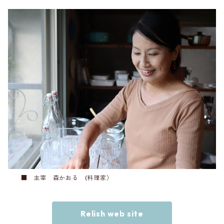
■ 主宰 森かおる (料理家）
Relish web site